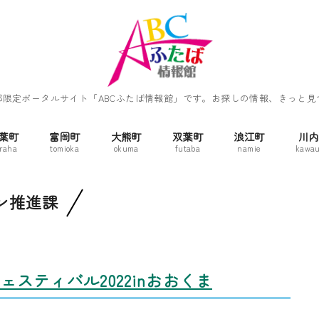
郡限定ポータルサイト「ABCふたば情報館」です。お探しの情報、きっと見
葉町
富岡町
大熊町
双葉町
浪江町
川内
raha
tomioka
okuma
futaba
namie
kawau
ン推進課
スティバル2022inおおくま