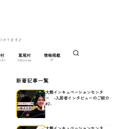
つかります♪
村
葛尾村
情報掲載
chi
katsurao
IP
新着記事一覧
大熊インキュベーションセンタ
ー -入居者インタビューのご紹介
#2-
大熊インキュベーションセンタ