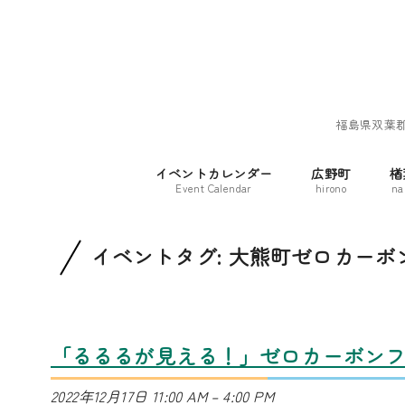
福島県双葉
イベントカレンダー
広野町
楢
Event Calendar
hirono
na
イベントタグ:
大熊町ゼロカーボ
「るるるが見える！」ゼロカーボンフェ
2022年12月17日 11:00 AM
–
4:00 PM