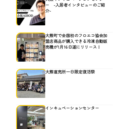
ー -入居者インタビューのご紹
介-
大熊町で全国初のフロエコ協会加
盟店商品が購入できる冷凍自動販
売機が1月16日遂にリリース！
大熊直売所一日限定復活祭
インキュベーションセンター